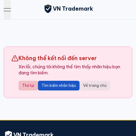
VN Trademark
open navigation menu
Không thể kết nối đến server
Xin lỗi, chúng tôi không thể tìm thấy nhãn hiệu bạn
đang tìm kiếm.
Thử lại
Tìm kiếm nhãn hiệu
Về trang chủ
VN Trademark