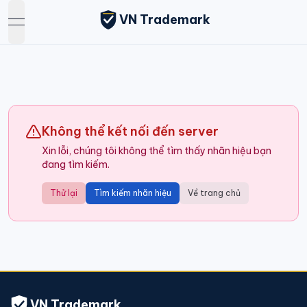
VN Trademark
open navigation menu
Không thể kết nối đến server
Xin lỗi, chúng tôi không thể tìm thấy nhãn hiệu bạn
đang tìm kiếm.
Thử lại
Tìm kiếm nhãn hiệu
Về trang chủ
VN Trademark