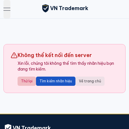
VN Trademark
open navigation menu
Không thể kết nối đến server
Xin lỗi, chúng tôi không thể tìm thấy nhãn hiệu bạn
đang tìm kiếm.
Thử lại
Tìm kiếm nhãn hiệu
Về trang chủ
VN Trademark