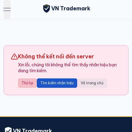
VN Trademark
open navigation menu
Không thể kết nối đến server
Xin lỗi, chúng tôi không thể tìm thấy nhãn hiệu bạn
đang tìm kiếm.
Thử lại
Tìm kiếm nhãn hiệu
Về trang chủ
VN Trademark