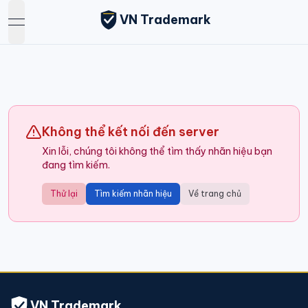
VN Trademark
open navigation menu
Không thể kết nối đến server
Xin lỗi, chúng tôi không thể tìm thấy nhãn hiệu bạn
đang tìm kiếm.
Thử lại
Tìm kiếm nhãn hiệu
Về trang chủ
VN Trademark