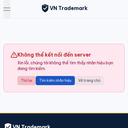
VN Trademark
open navigation menu
Không thể kết nối đến server
Xin lỗi, chúng tôi không thể tìm thấy nhãn hiệu bạn
đang tìm kiếm.
Thử lại
Tìm kiếm nhãn hiệu
Về trang chủ
VN Trademark