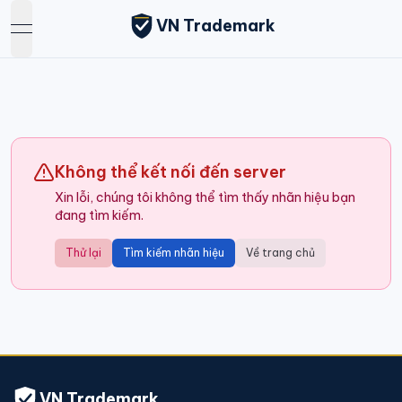
VN Trademark
open navigation menu
Không thể kết nối đến server
Xin lỗi, chúng tôi không thể tìm thấy nhãn hiệu bạn
đang tìm kiếm.
Thử lại
Tìm kiếm nhãn hiệu
Về trang chủ
VN Trademark