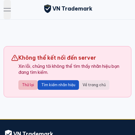
VN Trademark
open navigation menu
Không thể kết nối đến server
Xin lỗi, chúng tôi không thể tìm thấy nhãn hiệu bạn
đang tìm kiếm.
Thử lại
Tìm kiếm nhãn hiệu
Về trang chủ
VN Trademark