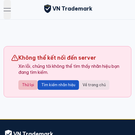
VN Trademark
open navigation menu
Không thể kết nối đến server
Xin lỗi, chúng tôi không thể tìm thấy nhãn hiệu bạn
đang tìm kiếm.
Thử lại
Tìm kiếm nhãn hiệu
Về trang chủ
VN Trademark