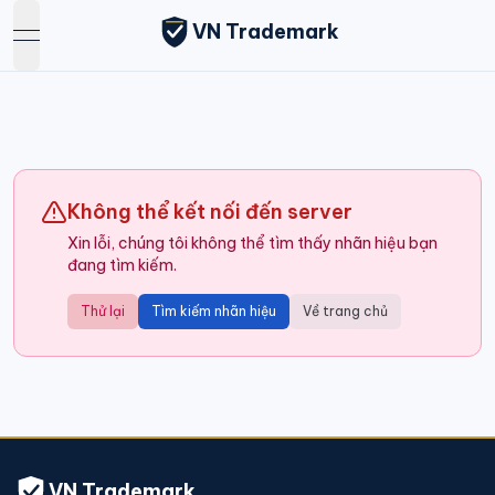
VN Trademark
open navigation menu
Không thể kết nối đến server
Xin lỗi, chúng tôi không thể tìm thấy nhãn hiệu bạn
đang tìm kiếm.
Thử lại
Tìm kiếm nhãn hiệu
Về trang chủ
VN Trademark