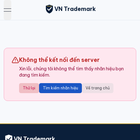
VN Trademark
open navigation menu
Không thể kết nối đến server
Xin lỗi, chúng tôi không thể tìm thấy nhãn hiệu bạn
đang tìm kiếm.
Thử lại
Tìm kiếm nhãn hiệu
Về trang chủ
VN Trademark