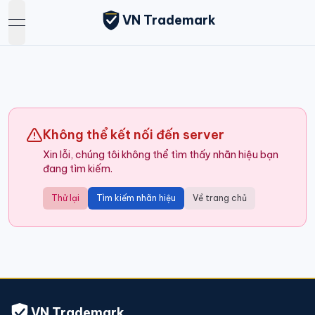
VN Trademark
open navigation menu
Không thể kết nối đến server
Xin lỗi, chúng tôi không thể tìm thấy nhãn hiệu bạn
đang tìm kiếm.
Thử lại
Tìm kiếm nhãn hiệu
Về trang chủ
VN Trademark