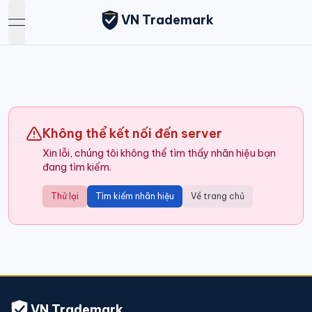
VN Trademark
open navigation menu
Không thể kết nối đến server
Xin lỗi, chúng tôi không thể tìm thấy nhãn hiệu bạn
đang tìm kiếm.
Thử lại
Tìm kiếm nhãn hiệu
Về trang chủ
VN Trademark