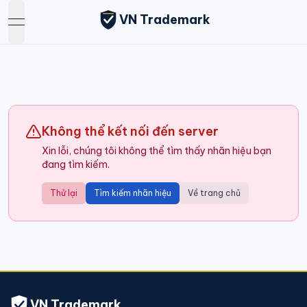
VN Trademark
open navigation menu
Không thể kết nối đến server
Xin lỗi, chúng tôi không thể tìm thấy nhãn hiệu bạn
đang tìm kiếm.
Thử lại
Tìm kiếm nhãn hiệu
Về trang chủ
VN Trademark