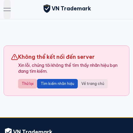
VN Trademark
open navigation menu
Không thể kết nối đến server
Xin lỗi, chúng tôi không thể tìm thấy nhãn hiệu bạn
đang tìm kiếm.
Thử lại
Tìm kiếm nhãn hiệu
Về trang chủ
VN Trademark