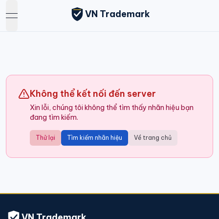
VN Trademark
open navigation menu
Không thể kết nối đến server
Xin lỗi, chúng tôi không thể tìm thấy nhãn hiệu bạn
đang tìm kiếm.
Thử lại
Tìm kiếm nhãn hiệu
Về trang chủ
VN Trademark