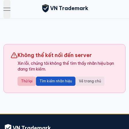
VN Trademark
open navigation menu
Không thể kết nối đến server
Xin lỗi, chúng tôi không thể tìm thấy nhãn hiệu bạn
đang tìm kiếm.
Thử lại
Tìm kiếm nhãn hiệu
Về trang chủ
VN Trademark