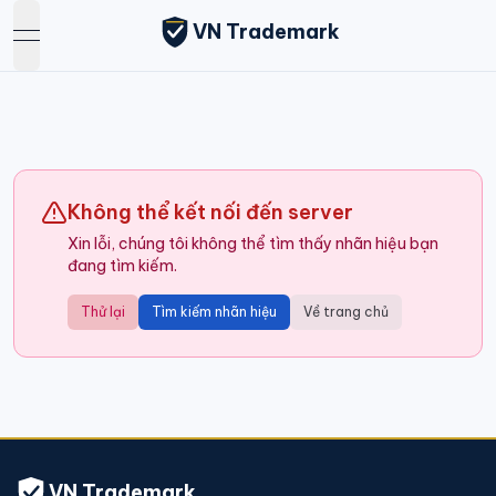
VN Trademark
open navigation menu
Không thể kết nối đến server
Xin lỗi, chúng tôi không thể tìm thấy nhãn hiệu bạn
đang tìm kiếm.
Thử lại
Tìm kiếm nhãn hiệu
Về trang chủ
VN Trademark