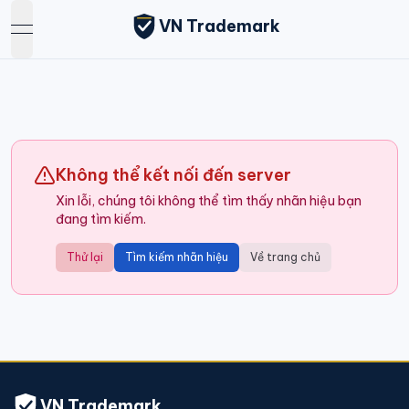
VN Trademark
open navigation menu
Không thể kết nối đến server
Xin lỗi, chúng tôi không thể tìm thấy nhãn hiệu bạn
đang tìm kiếm.
Thử lại
Tìm kiếm nhãn hiệu
Về trang chủ
VN Trademark