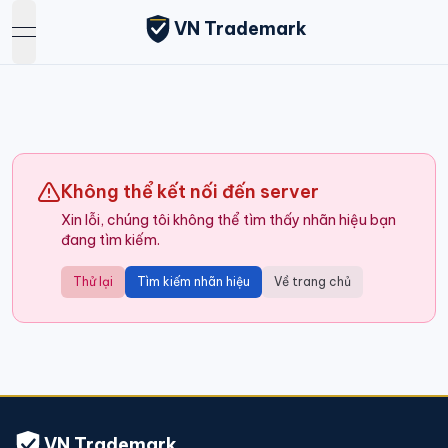
VN Trademark
open navigation menu
Không thể kết nối đến server
Xin lỗi, chúng tôi không thể tìm thấy nhãn hiệu bạn
đang tìm kiếm.
Thử lại
Tìm kiếm nhãn hiệu
Về trang chủ
VN Trademark