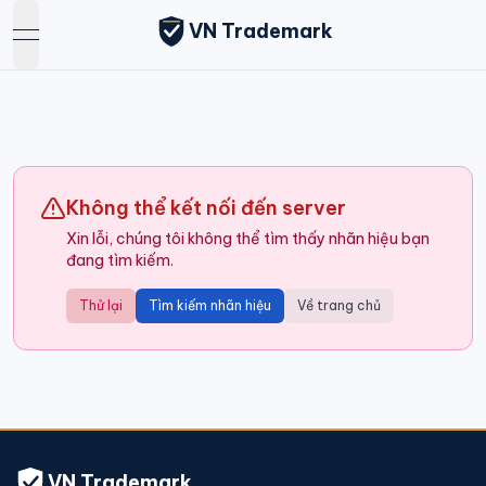
VN Trademark
open navigation menu
Không thể kết nối đến server
Xin lỗi, chúng tôi không thể tìm thấy nhãn hiệu bạn
đang tìm kiếm.
Thử lại
Tìm kiếm nhãn hiệu
Về trang chủ
VN Trademark