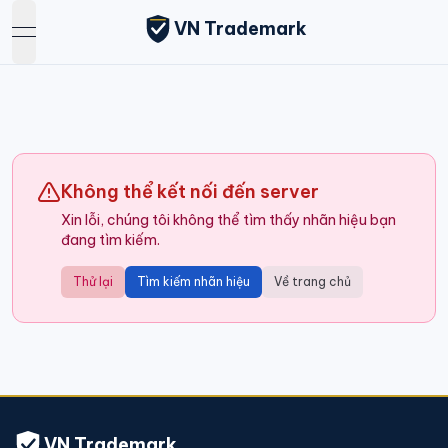
VN Trademark
open navigation menu
Không thể kết nối đến server
Xin lỗi, chúng tôi không thể tìm thấy nhãn hiệu bạn
đang tìm kiếm.
Thử lại
Tìm kiếm nhãn hiệu
Về trang chủ
VN Trademark