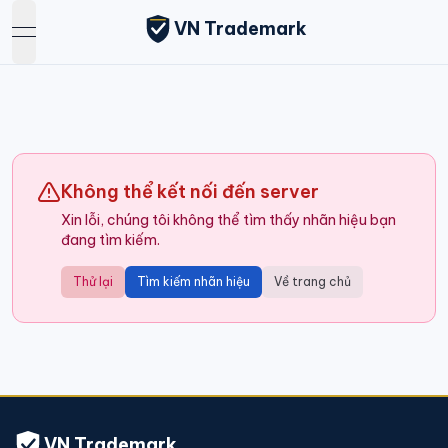
VN Trademark
open navigation menu
Không thể kết nối đến server
Xin lỗi, chúng tôi không thể tìm thấy nhãn hiệu bạn
đang tìm kiếm.
Thử lại
Tìm kiếm nhãn hiệu
Về trang chủ
VN Trademark