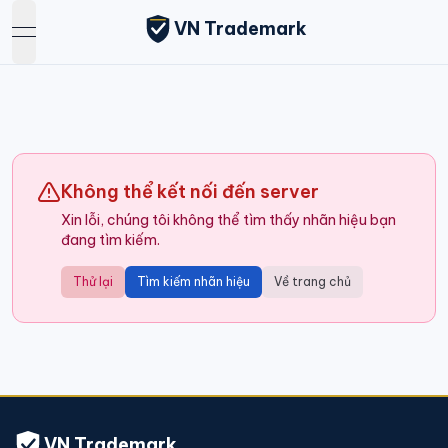
VN Trademark
open navigation menu
Không thể kết nối đến server
Xin lỗi, chúng tôi không thể tìm thấy nhãn hiệu bạn
đang tìm kiếm.
Thử lại
Tìm kiếm nhãn hiệu
Về trang chủ
VN Trademark