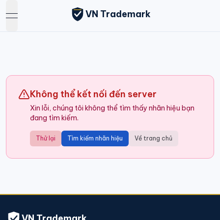
VN Trademark
open navigation menu
Không thể kết nối đến server
Xin lỗi, chúng tôi không thể tìm thấy nhãn hiệu bạn
đang tìm kiếm.
Thử lại
Tìm kiếm nhãn hiệu
Về trang chủ
VN Trademark