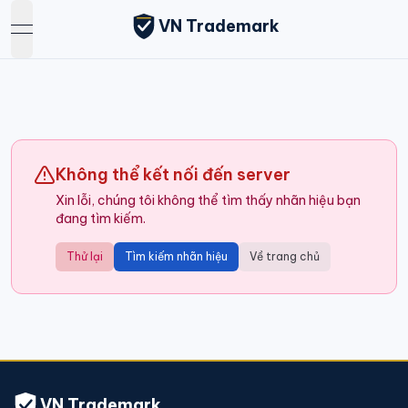
VN Trademark
open navigation menu
Không thể kết nối đến server
Xin lỗi, chúng tôi không thể tìm thấy nhãn hiệu bạn
đang tìm kiếm.
Thử lại
Tìm kiếm nhãn hiệu
Về trang chủ
VN Trademark