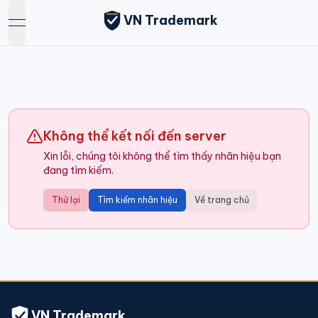
VN Trademark
open navigation menu
Không thể kết nối đến server
Xin lỗi, chúng tôi không thể tìm thấy nhãn hiệu bạn
đang tìm kiếm.
Thử lại
Tìm kiếm nhãn hiệu
Về trang chủ
VN Trademark