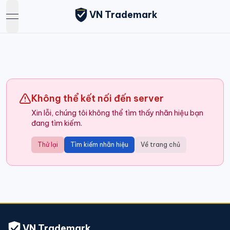
VN Trademark
open navigation menu
Không thể kết nối đến server
Xin lỗi, chúng tôi không thể tìm thấy nhãn hiệu bạn
đang tìm kiếm.
Thử lại
Tìm kiếm nhãn hiệu
Về trang chủ
VN Trademark