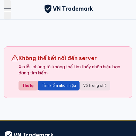
VN Trademark
open navigation menu
Không thể kết nối đến server
Xin lỗi, chúng tôi không thể tìm thấy nhãn hiệu bạn
đang tìm kiếm.
Thử lại
Tìm kiếm nhãn hiệu
Về trang chủ
VN Trademark