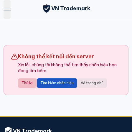
VN Trademark
open navigation menu
Không thể kết nối đến server
Xin lỗi, chúng tôi không thể tìm thấy nhãn hiệu bạn
đang tìm kiếm.
Thử lại
Tìm kiếm nhãn hiệu
Về trang chủ
VN Trademark