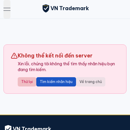
VN Trademark
open navigation menu
Không thể kết nối đến server
Xin lỗi, chúng tôi không thể tìm thấy nhãn hiệu bạn
đang tìm kiếm.
Thử lại
Tìm kiếm nhãn hiệu
Về trang chủ
VN Trademark