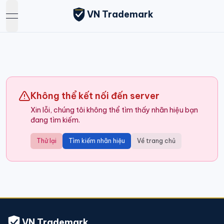
VN Trademark
open navigation menu
Không thể kết nối đến server
Xin lỗi, chúng tôi không thể tìm thấy nhãn hiệu bạn
đang tìm kiếm.
Thử lại
Tìm kiếm nhãn hiệu
Về trang chủ
VN Trademark