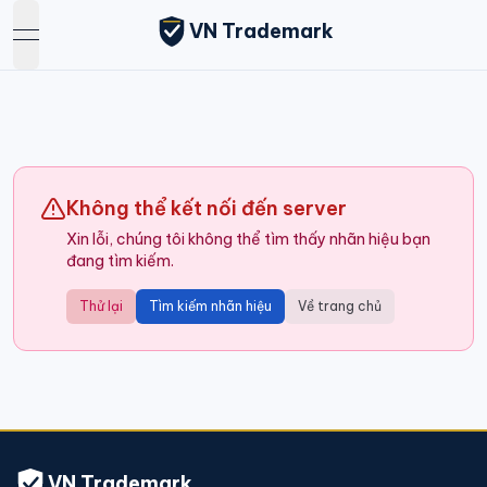
VN Trademark
open navigation menu
Không thể kết nối đến server
Xin lỗi, chúng tôi không thể tìm thấy nhãn hiệu bạn
đang tìm kiếm.
Thử lại
Tìm kiếm nhãn hiệu
Về trang chủ
VN Trademark