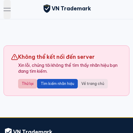
VN Trademark
open navigation menu
Không thể kết nối đến server
Xin lỗi, chúng tôi không thể tìm thấy nhãn hiệu bạn
đang tìm kiếm.
Thử lại
Tìm kiếm nhãn hiệu
Về trang chủ
VN Trademark