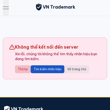
VN Trademark
open navigation menu
Không thể kết nối đến server
Xin lỗi, chúng tôi không thể tìm thấy nhãn hiệu bạn
đang tìm kiếm.
Thử lại
Tìm kiếm nhãn hiệu
Về trang chủ
VN Trademark