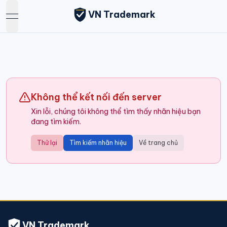
VN Trademark
open navigation menu
Không thể kết nối đến server
Xin lỗi, chúng tôi không thể tìm thấy nhãn hiệu bạn
đang tìm kiếm.
Thử lại
Tìm kiếm nhãn hiệu
Về trang chủ
VN Trademark