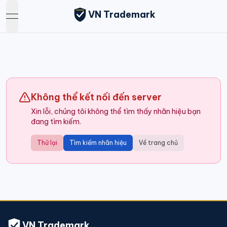
VN Trademark
open navigation menu
Không thể kết nối đến server
Xin lỗi, chúng tôi không thể tìm thấy nhãn hiệu bạn
đang tìm kiếm.
Thử lại
Tìm kiếm nhãn hiệu
Về trang chủ
VN Trademark